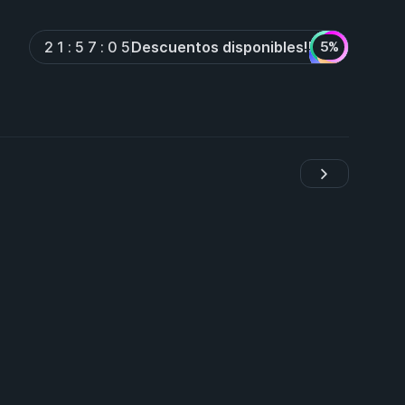
Descuentos disponibles!!
2
1
:
5
7
:
0
4
5%